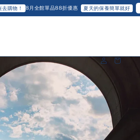
22
18
8月全館單品88折優惠
物！
夏天的保養簡單就好
天
小時