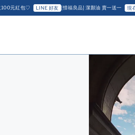
元紅包♡
[惜福良品] 潔顏油 賣一送一
LINE 好友
現在去購