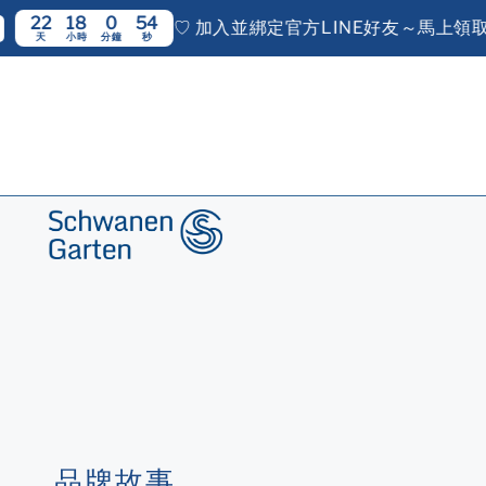
18
0
52
♡ 加入並綁定官方LINE好友～馬上領取100
小時
分鐘
秒
品牌故事