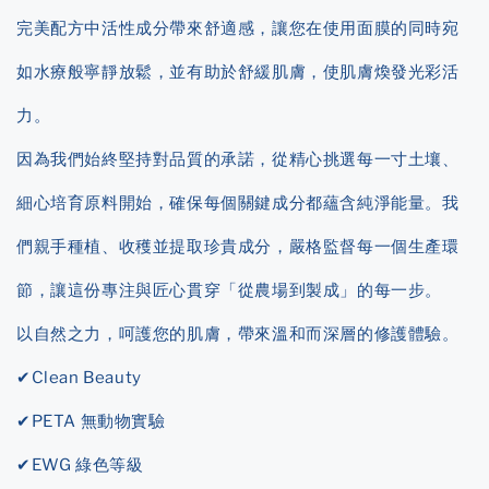
完美配方中活性成分帶來舒適感，讓您在使用面膜的同時宛
如水療般寧靜放鬆，並有助於舒緩肌膚，使肌膚煥發光彩活
力。
因為我們始終堅持對品質的承諾，從精心挑選每一寸土壤、
細心培育原料開始，確保每個關鍵成分都蘊含純淨能量。我
們親手種植、收穫並提取珍貴成分，嚴格監督每一個生產環
節，讓這份專注與匠心貫穿「從農場到製成」的每一步。
以自然之力，呵護您的肌膚，帶來溫和而深層的修護體驗。
✔Clean Beauty
✔PETA 無動物實驗
✔EWG 綠色等級