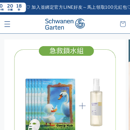
0
17
♡ 加入並綁定官方LINE好友～馬上領取100元紅包♡
L
鐘
秒