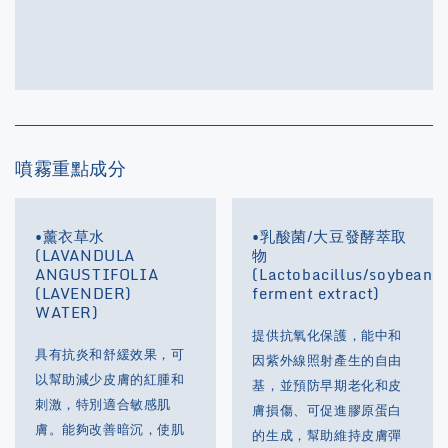
噴霧重點成分
•薰衣草水
•乳酸菌/大豆發酵萃取
(LAVANDULA
物
ANGUSTIFOLIA
(Lactobacillus/soybean
(LAVENDER)
ferment extract)
WATER)
提供抗氧化保護，能中和
具有抗炎和舒緩效果，可
因紫外線照射產生的自由
以幫助減少皮膚的紅腫和
基，並預防早期老化和皮
刺激，特別適合敏感肌
膚損傷、可促進膠原蛋白
膚。能夠改善暗沉，使肌
的生成，幫助維持皮膚彈