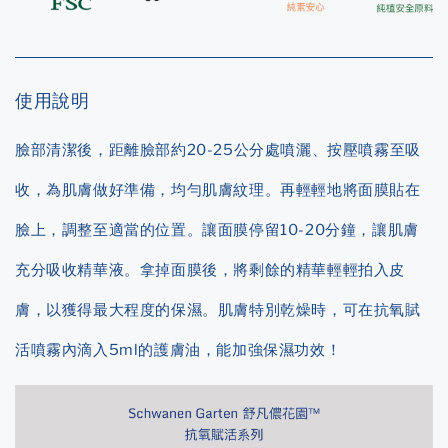
使用說明
臉部清潔後，距離臉部約20-25公分處噴灑、按壓噴霧至吸
收，為肌膚做好準備，均勻肌膚紋理。再輕輕地將面膜貼在
臉上，調整至適當的位置。讓面膜停留10-20分鐘，讓肌膚
充分吸收精華液。拿掉面膜後，將剩餘的精華輕輕拍入皮
膚，以獲得最大程度的保濕。肌膚特別乾燥時，可在抗氧賦
活噴霧內滴入5ml的護膚油，能加強保濕功效！