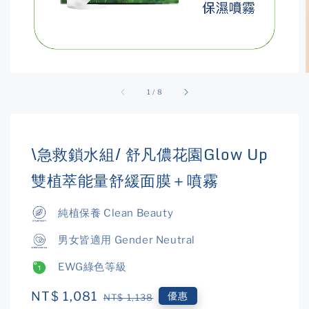
1
/
8
\急救鎖水組/ 舒凡儂花園Glow Up
雙植萃能量舒緩面膜＋噴霧
純植保養 Clean Beauty
男女皆適用 Gender Neutral
EWG綠色等級
Sale
NT$ 1,081
Regular
優惠
NT$ 1,138