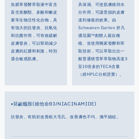
魚腥草發酵萃取液中富含
具保濕、可使肌膚維持水
富含黃酮類、多酚和槲皮
分作用，可讓受損的皮膚
素等生物活性化合物，具
達到修復的效果。由
有強大的抗發炎、抗氧化
Schwanen Garten 舒凡
和抗菌作用，可有效緩解
儂花園™創辦人親自種
皮膚發炎，可以幫助減少
植、並使用獨家發酵和萃
皮膚的紅腫和刺激，特別
取技術，可以萃取出比一
適合敏感肌膚。
般普通積雪草萃取物高達3
至10倍多的TECA含量
（經HPLC分析證實）。
•菸鹼醯胺(維他命B3/NIACINAMIDE)
抗發炎、有助於改善粗大毛孔、改善膚色不均、撫平細紋。