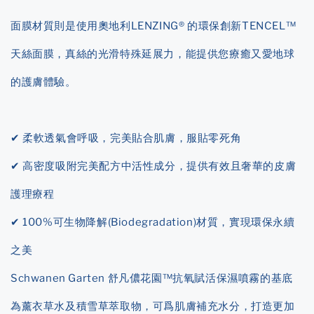
面膜材質則是使用奧地利LENZING® 的環保創新TENCEL™
天絲面膜，真絲的光滑特殊延展力，能提供您療癒又愛地球
的護膚體驗。
✔ 柔軟透氣會呼吸，完美貼合肌膚，服貼零死角
✔ 高密度吸附完美配方中活性成分，提供有效且奢華的皮膚
護理療程
✔ 100%可生物降解(Biodegradation)材質，實現環保永續
之美
Schwanen Garten 舒凡儂花園™抗氧賦活保濕噴霧的基底
為薰衣草水及積雪草萃取物，可爲肌膚補充水分，打造更加