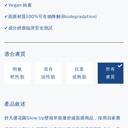
✔Vegan 純素
✔面膜材質100%可生物降解(Biodegradation)
✔成分經過臨床安全測試
適合膚質
弱敏
混合
抗老
所有
乾性肌
油性肌
成熟肌
膚質
產品敘述
舒凡儂花園Glow Up雙植萃能量舒緩面膜商品，採用自家農